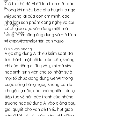
Ăn
Giờ thì chủ đề AI đã lan tràn mặt báo. 
Đi
Trong khi nhiều bậc phụ huynh lo ngại 
về tương lai của con em mình, các 
Chợ
nhà làm sản phẩm công nghệ và cải 
Bà ngoại
cách giáo dục vẫn đang miệt mài 
Chuyện bếp
sáng tạo những ứng dụng và mô hình 
AI cho việc phát triển con người.
Những giấc mơ ngày
Ô sin văn phòng
Việc ứng dụng AI thiếu kiểm soát đã 
trở thành một nỗi lo toàn cầu, không 
chỉ của riêng ai. Tuy vậy, 
khi mà việc 
học sinh, sinh viên cho tới nhân sự ở 
mọi tổ chức đang dùng GenAI trong 
cuộc sống hàng ngày không còn là 
chuyện lạ nữa, các nhà nghiên cứu lại 
tiếp tục vẽ nên bức tranh của những 
trường học sử dụng AI vào giảng dạy, 
giải quyết cho vấn đề thiếu hụt giáo 
viên ở tất cả các cấp trên thị trường.