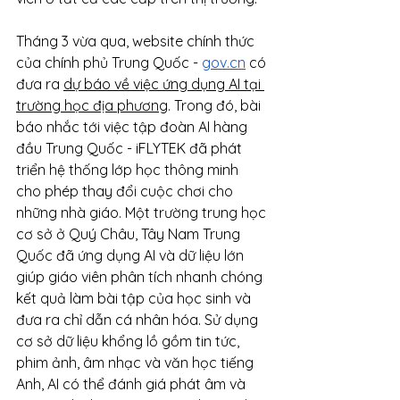
Tháng 3 vừa qua, website chính thức 
của chính phủ Trung Quốc - 
gov.cn
 có 
đưa ra 
dự báo về việc ứng dụng AI tại 
trường học địa phương
. Trong đó, bài 
báo nhắc tới việc tập đoàn AI hàng 
đầu Trung Quốc - iFLYTEK đã phát 
triển hệ thống lớp học thông minh 
cho phép thay đổi cuộc chơi cho 
những nhà giáo. Một trường trung học 
cơ sở ở Quý Châu, Tây Nam Trung 
Quốc đã ứng dụng AI và dữ liệu lớn 
giúp giáo viên phân tích nhanh chóng 
kết quả làm bài tập của học sinh và 
đưa ra chỉ dẫn cá nhân hóa. Sử dụng 
cơ sở dữ liệu khổng lồ gồm tin tức, 
phim ảnh, âm nhạc và văn học tiếng 
Anh, AI có thể đánh giá phát âm và 