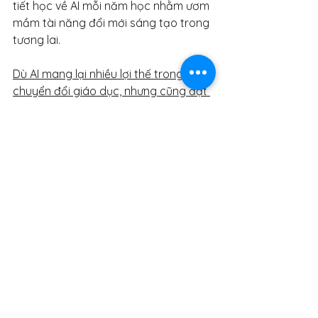
tiết học về AI mỗi năm học nhằm ươm 
mầm tài năng đổi mới sáng tạo trong 
tương lai.
Dù AI mang lại nhiều lợi thế trong việc 
chuyển đổi giáo dục, nhưng cũng đặt 
ra lo ngại về an ninh dữ liệu, quyền 
riêng tư và tính trung thực trong học 
thuật.
“Điều quan trọng là chúng ta cần xây 
dựng chính sách sử dụng AI, tăng 
cường giám sát công nghệ và nâng 
cao giáo dục đạo đức cho giáo viên 
và học sinh,” ông Tằng Lượng, Phó 
Giám đốc Trung tâm Thông tin của 
Viện Khoa học Giáo dục Bắc Kinh 
nhấn mạnh.