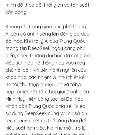
minh để theo dõi thời gian và tần suất 
vận động.
Không chỉ trong giáo dục phổ thông, 
AI còn có ảnh hưởng lớn đến giáo dục 
đại học. Khi trợ lý AI của Trung Quốc 
mang tên DeepSeek ngày càng phổ 
biến, nhiều trường đại học đã công bố 
việc tích hợp hệ thống này vào máy 
chủ nội bộ. “Khi tiến hành nghiên cứu 
khoa học, các nhiệm vụ như thiết kế 
đề tài, thu thập dữ liệu lớn và tổng 
hợp tài liệu rất tốn thời gian,” anh Tiền 
Minh Huy, hiện công tác tại Đại học 
Nhân dân Trung Quốc chia sẻ. “Việc 
sử dụng DeepSeek cùng với cơ sở dữ 
liệu chuyên biệt có thể tăng đáng kể 
hiệu suất làm việc. Nó như một trợ lý 