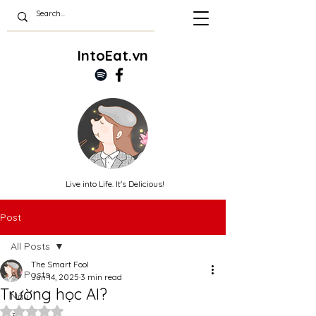
IntoEat.vn
Live into Life. It's Delicious!
Post
All Posts
The Smart Fool
All Posts
Jun 14, 2025
3 min read
Trường học AI?
Nấu
Rated NaN out of 5 stars.