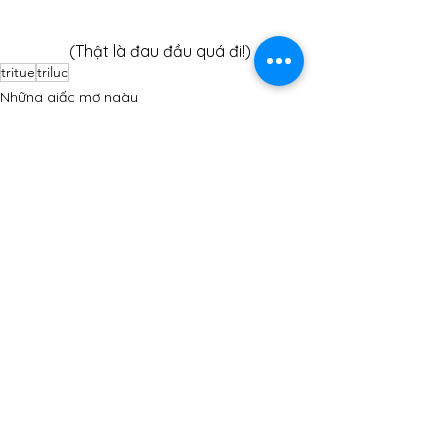
(Thật là đau đầu quá đi!)
tritue
triluc
Những giấc mơ ngày
See All
Recent Posts