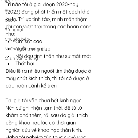
Ăn
Trí não tôi ở giai đoạn 2020-nay 
Đi
(2023) đang phát triển một cách khá 
kỳ lạ. Trí lực tỉnh táo, minh mẫn thậm 
Chợ
chí còn vượt trội trong các hoàn cảnh 
Bà ngoại
như:
Chuyện bếp
Ốm sốt cao
Ngồi trong club
Những giấc mơ ngày
Nỗi đau tinh thần như sự mất mát
Ô sin văn phòng
Thất bại
Điều lẽ ra nhiều người tìm thấy được ở 
mấy chất kích thích, thì tôi có được ở 
các hoàn cảnh kể trên.
Tới giờ tôi vẫn chưa hết kinh ngạc. 
Nên cứ ghi nhận tạm thời, để từ từ 
khám phá thêm, rồi sau đó giải thích 
bằng khoa học lúc có thời gian 
nghiên cứu về khoa học thần kinh. 
Haha tôi nghiêm túc thực sự về việc 