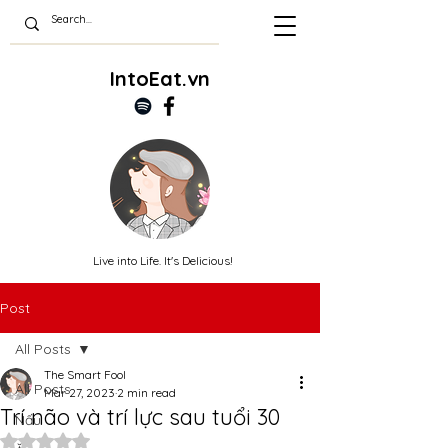
IntoEat.vn
Live into Life. It's Delicious!
Post
All Posts
The Smart Fool
All Posts
Mar 27, 2023
2 min read
Trí não và trí lực sau tuổi 30
Nấu
Rated NaN out of 5 stars.